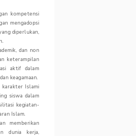
ngan kompetensi
ngan mengadopsi
yang diperlukan,
n.
ademik, dan non
n keterampilan
asi aktif dalam
l dan keagamaan.
 karakter Islami
ing siswa dalam
litasi kegiatan-
ran Islam.
gan memberikan
 dunia kerja,