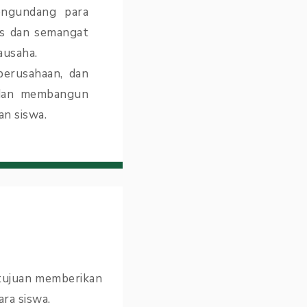
engundang para
as dan semangat
ausaha.
erusahaan, dan
 dan membangun
n siswa.
tujuan memberikan
ara siswa.