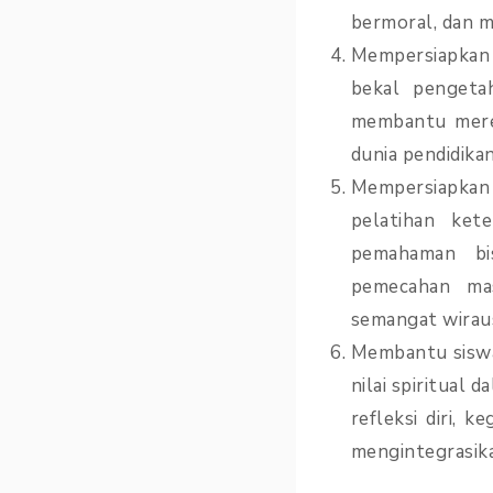
bermoral, dan me
Mempersiapkan 
bekal pengetah
membantu merek
dunia pendidikan
Mempersiapkan
pelatihan ket
pemahaman bis
pemecahan mas
semangat wiraus
Membantu siswa
nilai spiritua
refleksi diri,
mengintegrasikan