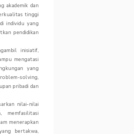
ng akademik dan
rkualitas tinggi
i individu yang
tkan pendidikan
bil inisiatif,
mampu mengatasi
ingkungan yang
oblem-solving,
pan pribadi dan
kan nilai-nilai
memfasilitasi
alam menerapkan
 yang bertakwa,