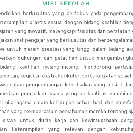
MISI SEKOLAH
ndidikan berkualitas yang berfokus pada pengemba
eterampilan praktis sesuai dengan bidang keahlian de
aran yang inovatif, melengkapi fasilitas dan peralatan 
akan staf pengajar yang berkualitas dan berpengalama
a untuk meraih prestasi yang tinggi dalam bidang ak
berikan dukungan dan pelatihan untuk mengembangka
bidang keahlian masing-masing, mendorong partisip
ampilan, kegiatan ekstrakurikuler, serta kegiatan sosia
iswa dalam pengembangan kepribadian yang positif dan
berikan pendidikan agama yang berkualitas, membimb
i-nilai agama dalam kehidupan sehari-hari, dan memfasi
maan yang memperdalam pemahaman mereka tentang aja
 siswa untuk dunia kerja dan kewirausahaan den
dan keterampilan yang relevan dengan kebutuhan