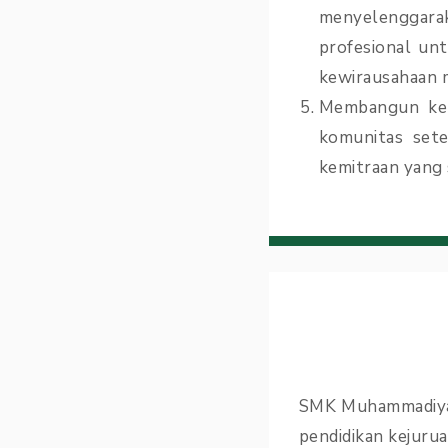
menyelenggara
profesional un
kewirausahaan 
Membangun kem
komunitas set
kemitraan yang
SMK Muhammadiyah
pendidikan kejurua