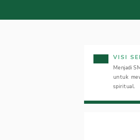
VISI S
Menjadi SM
untuk mew
spiritual.