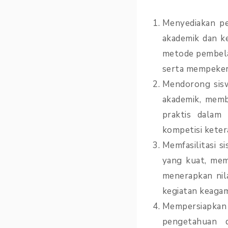
Menyediakan pe
akademik dan k
metode pembelaj
serta mempekerj
Mendorong sisw
akademik, mem
praktis dalam 
kompetisi keter
Memfasilitasi s
yang kuat, mem
menerapkan nila
kegiatan keaga
Mempersiapkan
pengetahuan 